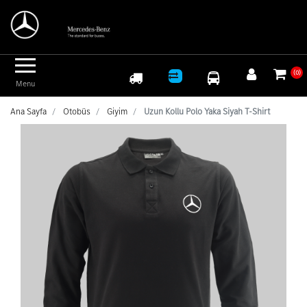
Logo
(0)
Menu
Ana Sayfa
Otobüs
Giyim
Uzun Kollu Polo Yaka Siyah T-Shirt