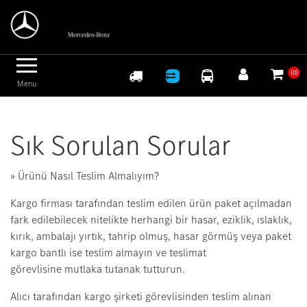
Logo
(0)
Menu
Sık Sorulan Sorular
» Ürünü Nasıl Teslim Almalıyım?
Kargo firması tarafından teslim edilen ürün paket açılmadan
fark edilebilecek nitelikte herhangi bir hasar, eziklik, ıslaklık,
kırık, ambalajı yırtık, tahrip olmuş, hasar görmüş veya paket
kargo bantlı ise
teslim almayın
ve teslimat
görevlisine
mutlaka tutanak tutturun.
Alıcı tarafından kargo şirketi görevlisinden teslim alınan