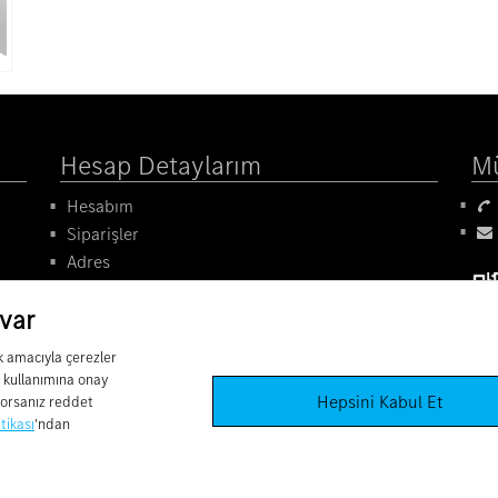
Hesap Detaylarım
Mü
Hesabım
Siparişler
Adres
Alışveriş Sepeti
 var
Arama
Son Görüntülenen Ürünler
k amacıyla çerezler
 kullanımına onay
Hepsini Kabul Et
yorsanız reddet
tikası
'ndan
illi markalardır.