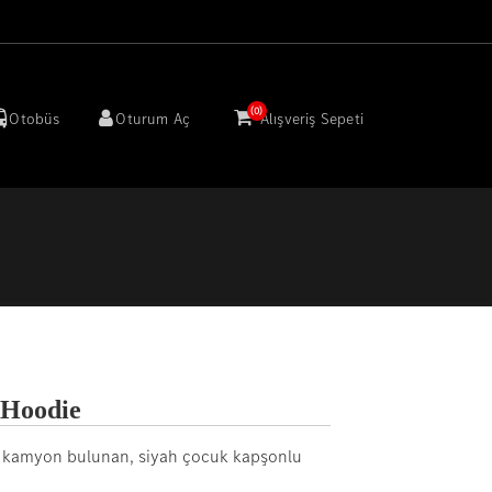
(0)
Otobüs
Oturum Aç
Alışveriş Sepeti
 Hoodie
ir kamyon bulunan, siyah çocuk kapşonlu