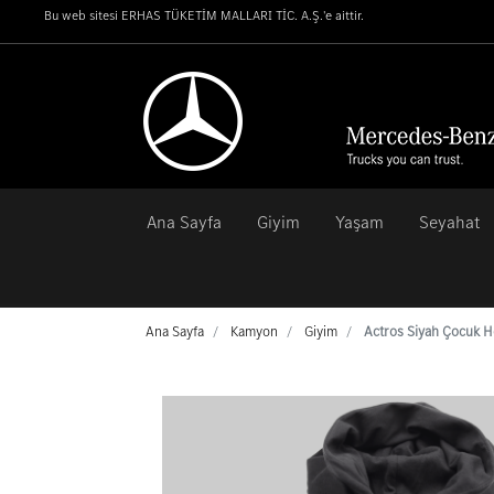
Bu web sitesi
ERHAS TÜKETİM MALLARI TİC. A.Ş.
'e aittir.
Ana Sayfa
Giyim
Yaşam
Seyahat
Ana Sayfa
Kamyon
Giyim
Actros Siyah Çocuk 