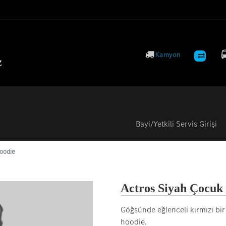
Logo
Kamyon
Bayi/Yetkili Servis Girişi
Hoodie
Actros Siyah Çocuk
Göğsünde eğlenceli kırmızı b
hoodie.