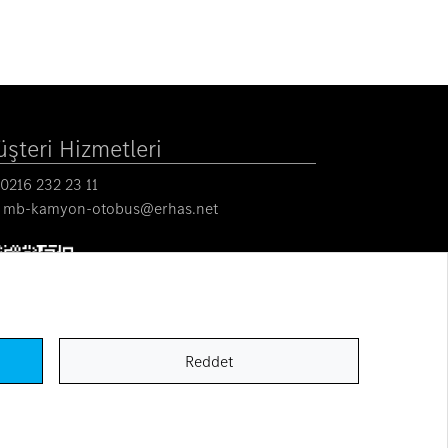
şteri Hizmetleri
0216 232 23 11
mb-kamyon-otobus@erhas.net
Reddet