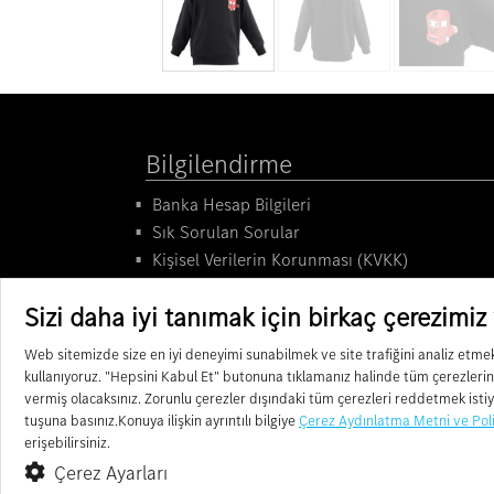
Bilgilendirme
Banka Hesap Bilgileri
Sık Sorulan Sorular
Kişisel Verilerin Korunması (KVKK)
Garanti ve İade Koşulları
Sizi daha iyi tanımak için birkaç çerezimiz
Kargo ve Taşıma Bilgileri
Bizimle İletişime Geçin
Web sitemizde size en iyi deneyimi sunabilmek ve site trafiğini analiz etme
kullanıyoruz.
"Hepsini Kabul Et"
butonuna tıklamanız halinde tüm çerezlerin
vermiş olacaksınız. Zorunlu çerezler dışındaki tüm çerezleri reddetmek isti
tuşuna basınız.Konuya ilişkin ayrıntılı bilgiye
Çerez Aydınlatma Metni ve Poli
© 2025. Mercedes-Benz Trucks.
erişebilirsiniz.
Çerez Ayarları
ve Mercedes-Benz, Mercedes-Benz Grup AG adına tesc