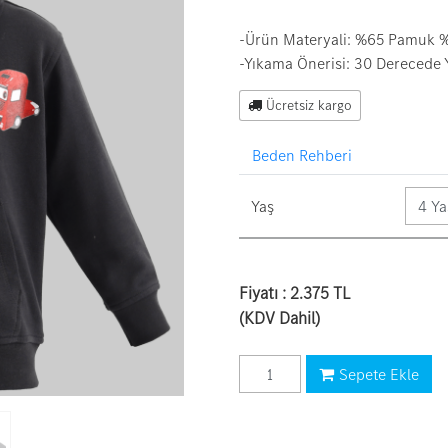
-Ürün Materyali: %65 Pamuk %
-Yıkama Önerisi: 30 Derecede 
Ücretsiz kargo
Beden Rehberi
Yaş
Yaş
Fiyatı :
2.375 TL
(KDV Dahil)
Sepete ekle
Sepete Ekle