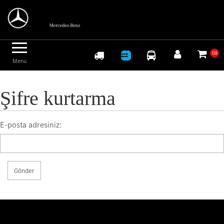
Logo
(0)
Menu
Şifre kurtarma
E-posta adresiniz:
Lütfen e-posta adresinizi aşağıya girin. Parolanızı sıfırlamak
için bir bağlantı alacaksınız.