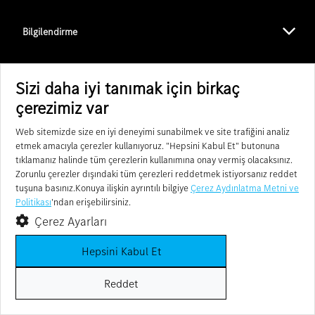
Bilgilendirme
Hesap Detaylarım
Sizi daha iyi tanımak için birkaç
çerezimiz var
Müşteri Hizmetleri
Web sitemizde size en iyi deneyimi sunabilmek ve site trafiğini analiz
etmek amacıyla çerezler kullanıyoruz.
"Hepsini Kabul Et"
butonuna
tıklamanız halinde tüm çerezlerin kullanımına onay vermiş olacaksınız.
Zorunlu çerezler dışındaki tüm çerezleri reddetmek istiyorsanız reddet
© 2025. Mercedes-Benz Trucks.
tuşuna basınız.Konuya ilişkin ayrıntılı bilgiye
Çerez Aydınlatma Metni ve
Politikası
'ndan erişebilirsiniz.
ve Mercedes-Benz, Mercedes-Benz Grup AG adına tescilli markalardır.
Çerez Ayarları
Bu web sitesi
ERHAS TÜKETİM MALLARI TİC. A.Ş.
'e aittir.
Hepsini Kabul Et
Reddet