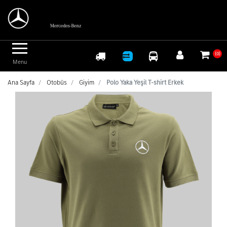
Logo
(0)
Menu
Ana Sayfa
Otobüs
Giyim
Polo Yaka Yeşil T-shirt Erkek